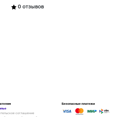
0
отзывов
ателям
Безопасные платежи
илье
ательское соглашение