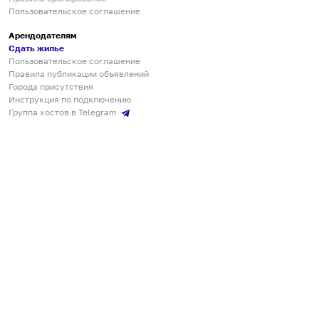
Пользовательское соглашение
Арендодателям
Сдать жилье
Пользовательское соглашение
Правила публикации объявлений
Города присутствия
Инструкция по подключению
Группа хостов в Telegram
Безопасные платежи
Мобильные приложения
Кукурента — платформа для самостоятельных путешествий
О сервисе
О команде
Партнёрам
Инвесторам