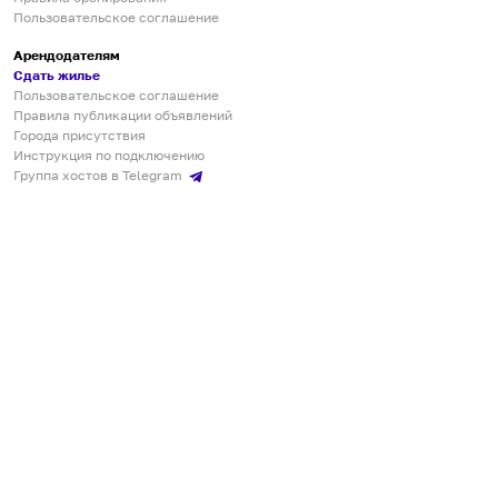
Пользовательское соглашение
Арендодателям
Сдать жилье
Пользовательское соглашение
Правила публикации объявлений
Города присутствия
Инструкция по подключению
Группа хостов в Telegram
Безопасные платежи
Мобильные приложения
Кукурента — платформа для самостоятельных путешествий
О сервисе
О команде
Партнёрам
Инвесторам