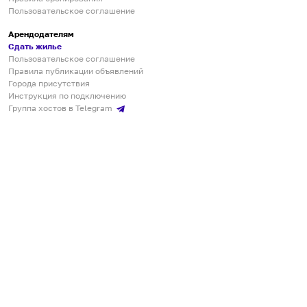
Пользовательское соглашение
Арендодателям
Сдать жилье
Пользовательское соглашение
Правила публикации объявлений
Города присутствия
Инструкция по подключению
Группа хостов в Telegram
Безопасные платежи
Мобильные приложения
Кукурента — платформа для самостоятельных путешествий
О сервисе
О команде
Партнёрам
Инвесторам