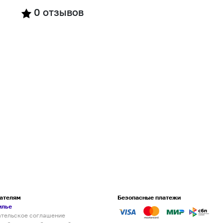
0
отзывов
ателям
Безопасные платежи
илье
ательское соглашение