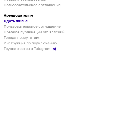
Пользовательское соглашение
Арендодателям
Сдать жилье
Пользовательское соглашение
Правила публикации объявлений
Города присутствия
Инструкция по подключению
Группа хостов в Telegram
Безопасные платежи
Мобильные приложения
Кукурента — платформа для самостоятельных путешествий
О сервисе
О команде
Партнёрам
Инвесторам