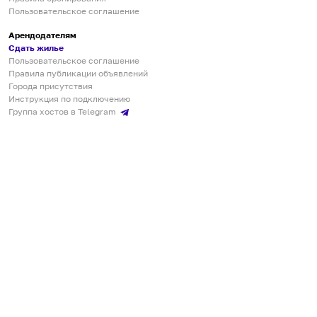
Пользовательское соглашение
Арендодателям
Сдать жилье
Пользовательское соглашение
Правила публикации объявлений
Города присутствия
Инструкция по подключению
Группа хостов в Telegram
Безопасные платежи
Мобильные приложения
Кукурента — платформа для самостоятельных путешествий
О сервисе
О команде
Партнёрам
Инвесторам