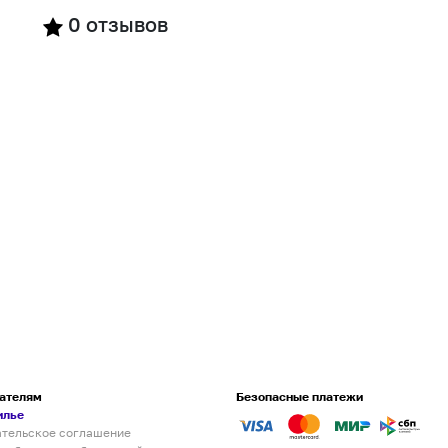
0
отзывов
ателям
Безопасные платежи
илье
ательское соглашение