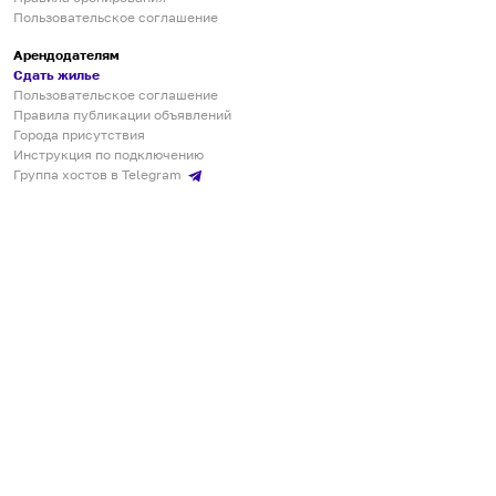
Пользовательское соглашение
Арендодателям
Сдать жилье
Пользовательское соглашение
Правила публикации объявлений
Города присутствия
Инструкция по подключению
Группа хостов в Telegram
Безопасные платежи
Мобильные приложения
Кукурента — платформа для самостоятельных путешествий
О сервисе
О команде
Партнёрам
Инвесторам