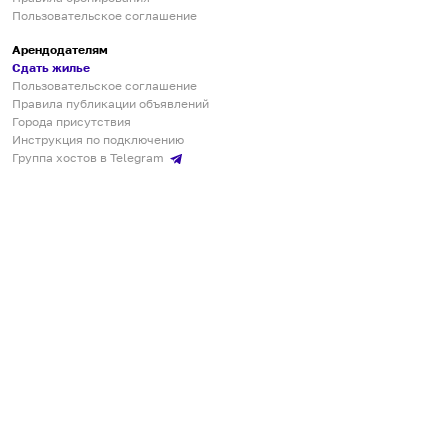
Пользовательское соглашение
Арендодателям
Сдать жилье
Пользовательское соглашение
Правила публикации объявлений
Города присутствия
Инструкция по подключению
Группа хостов в Telegram
Безопасные платежи
Мобильные приложения
Кукурента — платформа для самостоятельных путешествий
О сервисе
О команде
Партнёрам
Инвесторам