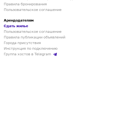
Правила бронирования
Пользовательское соглашение
Арендодателям
Сдать жилье
Пользовательское соглашение
Правила публикации объявлений
Города присутствия
Инструкция по подключению
Группа хостов в Telegram
Безопасные платежи
Мобильные приложения
Кукурента — платформа для самостоятельных путешествий
О сервисе
О команде
Партнёрам