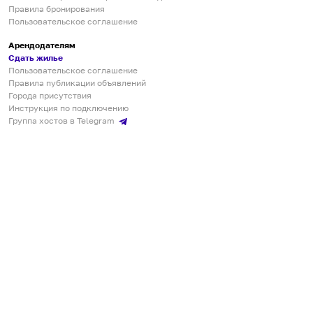
Правила бронирования
Пользовательское соглашение
Арендодателям
Сдать жилье
Пользовательское соглашение
Правила публикации объявлений
Города присутствия
Инструкция по подключению
Группа хостов в Telegram
Безопасные платежи
Мобильные приложения
Кукурента — платформа для самостоятельных путешествий
О сервисе
О команде
Партнёрам