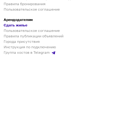
Правила бронирования
Пользовательское соглашение
Арендодателям
Сдать жилье
Пользовательское соглашение
Правила публикации объявлений
Города присутствия
Инструкция по подключению
Группа хостов в Telegram
Безопасные платежи
Мобильные приложения
Кукурента — платформа для самостоятельных путешествий
О сервисе
О команде
Партнёрам