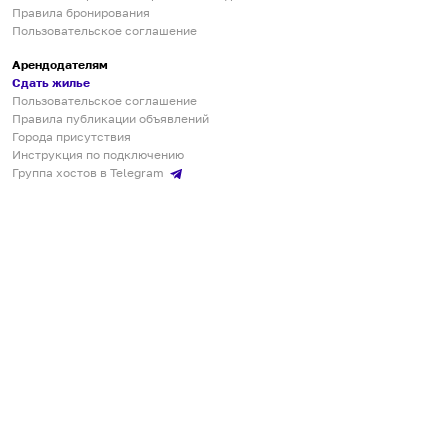
Правила бронирования
Пользовательское соглашение
Арендодателям
Сдать жилье
Пользовательское соглашение
Правила публикации объявлений
Города присутствия
Инструкция по подключению
Группа хостов в Telegram
Безопасные платежи
Мобильные приложения
Кукурента — платформа для самостоятельных путешествий
О сервисе
О команде
Партнёрам