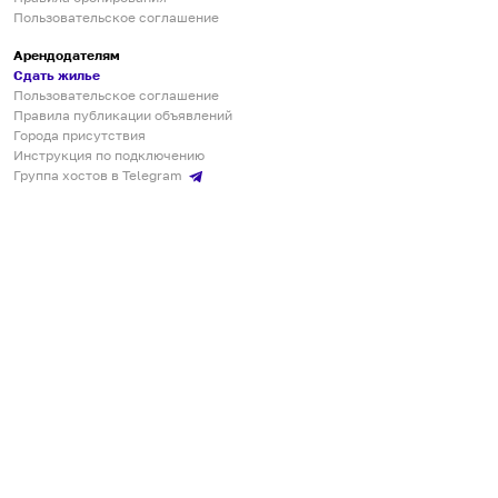
Пользовательское соглашение
Арендодателям
Сдать жилье
Пользовательское соглашение
Правила публикации объявлений
Города присутствия
Инструкция по подключению
Группа хостов в Telegram
Безопасные платежи
Мобильные приложения
Кукурента — платформа для самостоятельных путешествий
О сервисе
О команде
Партнёрам
Инвесторам