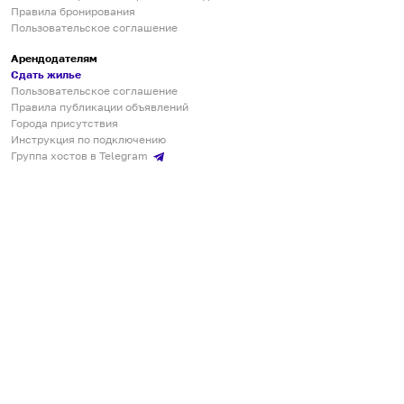
Правила бронирования
Пользовательское соглашение
Арендодателям
Сдать жилье
Пользовательское соглашение
Правила публикации объявлений
Города присутствия
Инструкция по подключению
Группа хостов в Telegram
Безопасные платежи
Мобильные приложения
Кукурента — платформа для самостоятельных путешествий
О сервисе
О команде
Партнёрам