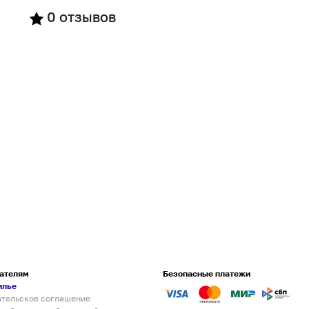
0
отзывов
ателям
Безопасные платежи
илье
ательское соглашение