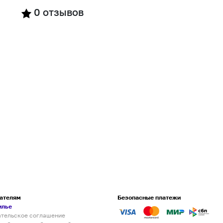
0
отзывов
ателям
Безопасные платежи
илье
ательское соглашение