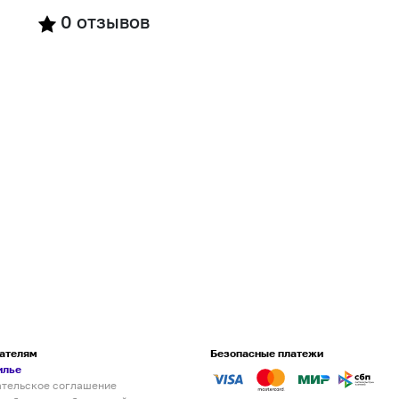
0
отзывов
ателям
Безопасные платежи
илье
ательское соглашение