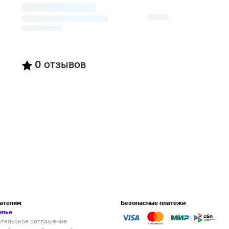
0
отзывов
ателям
Безопасные платежи
илье
ательское соглашение