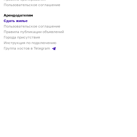
Пользовательское соглашение
Арендодателям
Сдать жилье
Пользовательское соглашение
Правила публикации объявлений
Города присутствия
Инструкция по подключению
Группа хостов в Telegram
Безопасные платежи
Мобильные приложения
Кукурента — платформа для самостоятельных путешествий
О сервисе
О команде
Партнёрам
Инвесторам