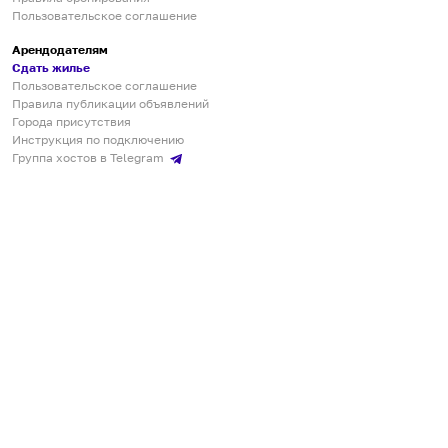
Пользовательское соглашение
Арендодателям
Сдать жилье
Пользовательское соглашение
Правила публикации объявлений
Города присутствия
Инструкция по подключению
Группа хостов в Telegram
Безопасные платежи
Мобильные приложения
Кукурента — платформа для самостоятельных путешествий
О сервисе
О команде
Партнёрам
Инвесторам