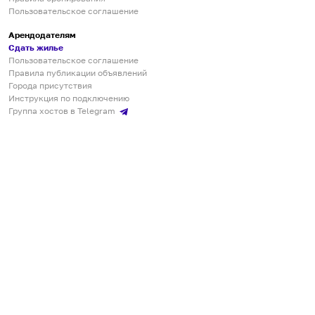
Пользовательское соглашение
Арендодателям
Сдать жилье
Пользовательское соглашение
Правила публикации объявлений
Города присутствия
Инструкция по подключению
Группа хостов в Telegram
Безопасные платежи
Мобильные приложения
Кукурента — платформа для самостоятельных путешествий
О сервисе
О команде
Партнёрам
Инвесторам