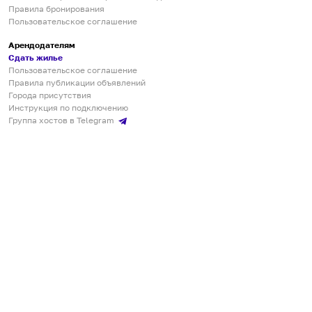
Правила бронирования
Пользовательское соглашение
Арендодателям
Сдать жилье
Пользовательское соглашение
Правила публикации объявлений
Города присутствия
Инструкция по подключению
Группа хостов в Telegram
Безопасные платежи
Мобильные приложения
Кукурента — платформа для самостоятельных путешествий
О сервисе
О команде
Партнёрам