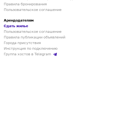
Правила бронирования
Пользовательское соглашение
Арендодателям
Сдать жилье
Пользовательское соглашение
Правила публикации объявлений
Города присутствия
Инструкция по подключению
Группа хостов в Telegram
Безопасные платежи
Мобильные приложения
Кукурента — платформа для самостоятельных путешествий
О сервисе
О команде
Партнёрам