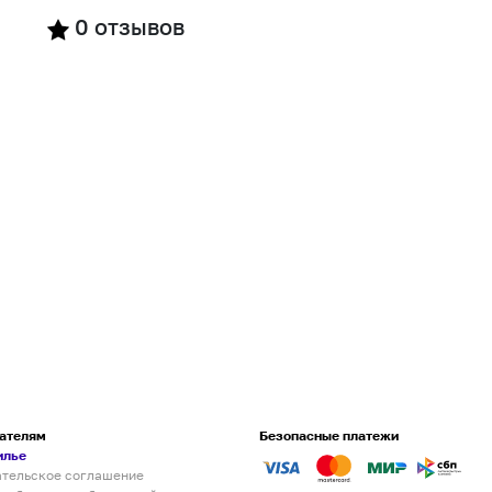
0
отзывов
ателям
Безопасные платежи
илье
ательское соглашение