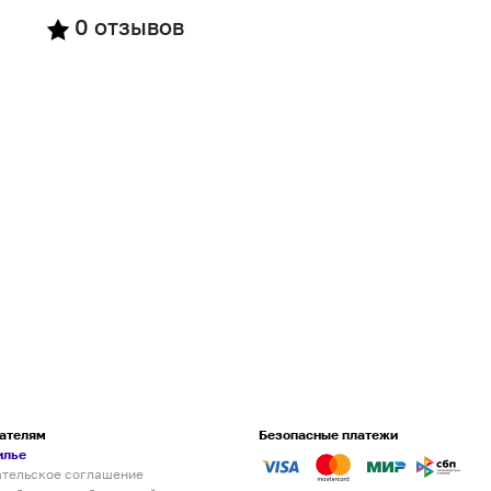
0
отзывов
ателям
Безопасные платежи
илье
ательское соглашение