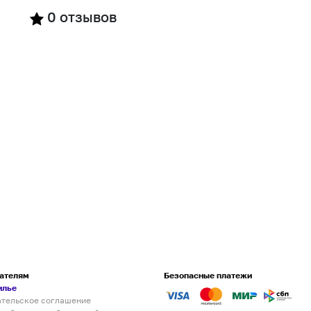
0
отзывов
ателям
Безопасные платежи
илье
ательское соглашение