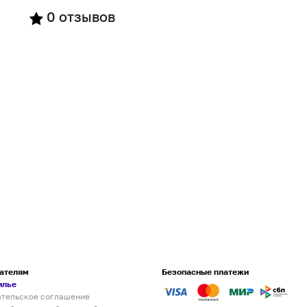
0
отзывов
ателям
Безопасные платежи
илье
ательское соглашение