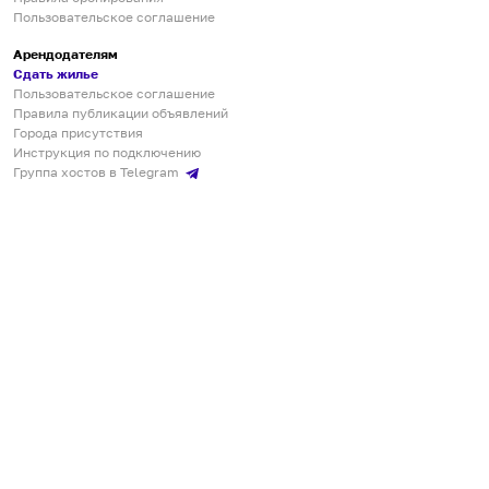
Пользовательское соглашение
Арендодателям
Сдать жилье
Пользовательское соглашение
Правила публикации объявлений
Города присутствия
Инструкция по подключению
Группа хостов в Telegram
Безопасные платежи
Мобильные приложения
Кукурента — платформа для самостоятельных путешествий
О сервисе
О команде
Партнёрам
Инвесторам