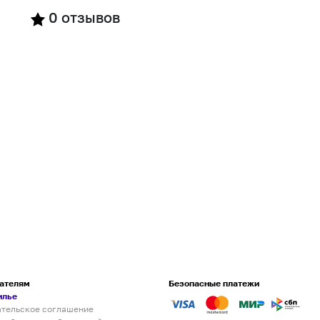
0
отзывов
ателям
Безопасные платежи
илье
ательское соглашение