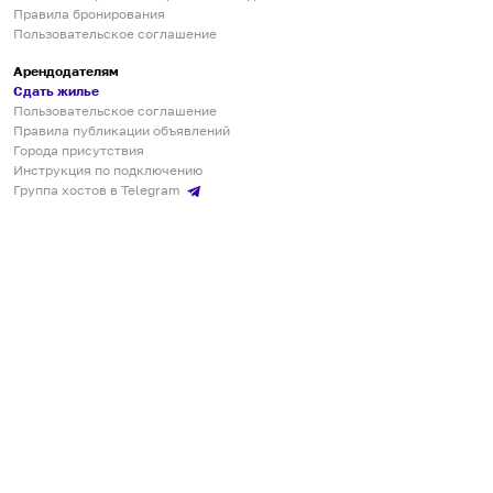
Правила бронирования
Пользовательское соглашение
Арендодателям
Сдать жилье
Пользовательское соглашение
Правила публикации объявлений
Города присутствия
Инструкция по подключению
Группа хостов в Telegram
Безопасные платежи
Мобильные приложения
Кукурента — платформа для самостоятельных путешествий
О сервисе
О команде
Партнёрам