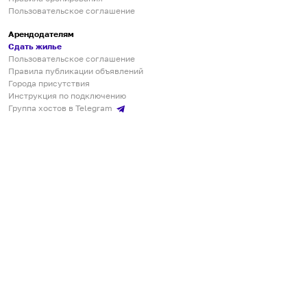
Пользовательское соглашение
Арендодателям
Сдать жилье
Пользовательское соглашение
Правила публикации объявлений
Города присутствия
Инструкция по подключению
Группа хостов в Telegram
Безопасные платежи
Мобильные приложения
Кукурента — платформа для самостоятельных путешествий
О сервисе
О команде
Партнёрам
Инвесторам