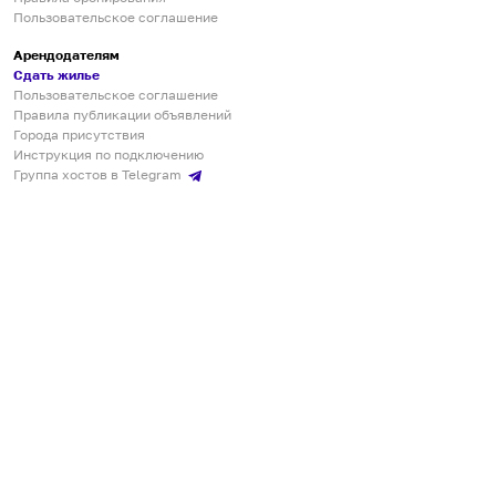
Пользовательское соглашение
Арендодателям
Сдать жилье
Пользовательское соглашение
Правила публикации объявлений
Города присутствия
Инструкция по подключению
Группа хостов в Telegram
Безопасные платежи
Мобильные приложения
Кукурента — платформа для самостоятельных путешествий
О сервисе
О команде
Партнёрам
Инвесторам