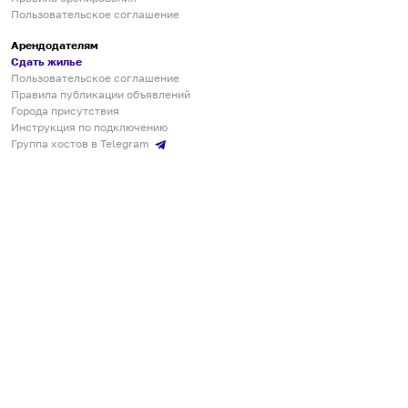
Пользовательское соглашение
Арендодателям
Сдать жилье
Пользовательское соглашение
Правила публикации объявлений
Города присутствия
Инструкция по подключению
Группа хостов в Telegram
Безопасные платежи
Мобильные приложения
Кукурента — платформа для самостоятельных путешествий
О сервисе
О команде
Партнёрам
Инвесторам