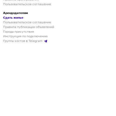
Пользовательское соглашение
Арендодателям
Сдать жилье
Пользовательское соглашение
Правила публикации объявлений
Города присутствия
Инструкция по подключению
Группа хостов в Telegram
Безопасные платежи
Мобильные приложения
Кукурента — платформа для самостоятельных путешествий
О сервисе
О команде
Партнёрам
Инвесторам