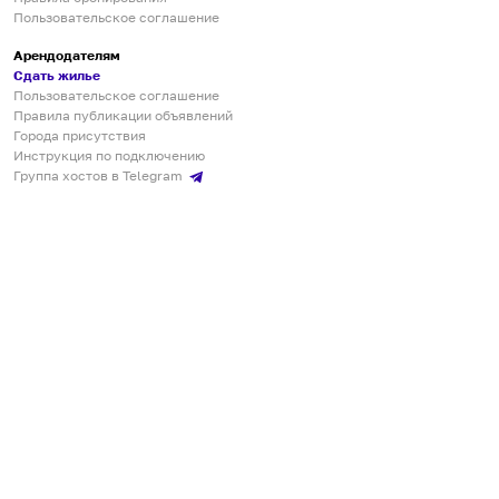
Пользовательское соглашение
Арендодателям
Сдать жилье
Пользовательское соглашение
Правила публикации объявлений
Города присутствия
Инструкция по подключению
Группа хостов в Telegram
Безопасные платежи
Мобильные приложения
Кукурента — платформа для самостоятельных путешествий
О сервисе
О команде
Партнёрам
Инвесторам