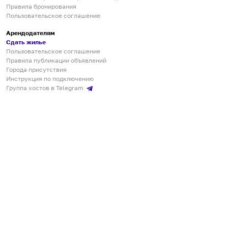
Правила бронирования
Пользовательское соглашение
Арендодателям
Сдать жилье
Пользовательское соглашение
Правила публикации объявлений
Города присутствия
Инструкция по подключению
Группа хостов в Telegram
Безопасные платежи
Мобильные приложения
Кукурента — платформа для самостоятельных путешествий
О сервисе
О команде
Партнёрам