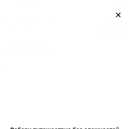
Войти
✕
Неопознанный
пользователь
0
подписчиков
0
друзей
Добавить в друзья
Телефон подтвержден