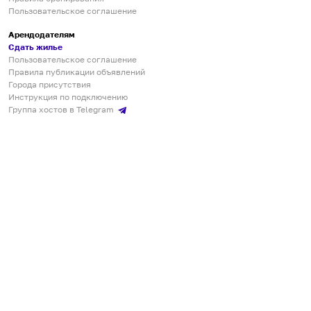
Пользовательское соглашение
Арендодателям
Сдать жилье
Пользовательское соглашение
Правила публикации объявлений
Города присутствия
Инструкция по подключению
Группа хостов в Telegram
Безопасные платежи
Мобильные приложения
Кукурента — платформа для самостоятельных путешествий
О сервисе
О команде
Партнёрам
Инвесторам