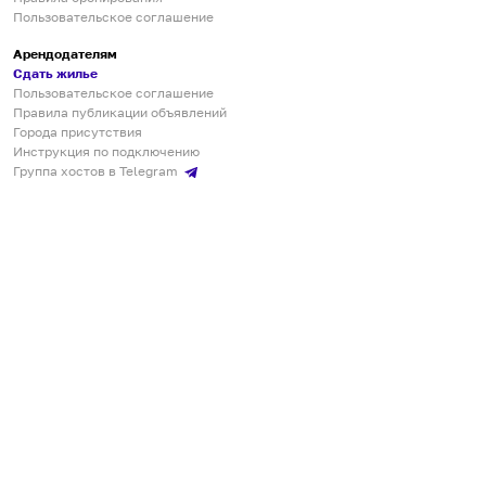
Пользовательское соглашение
Арендодателям
Сдать жилье
Пользовательское соглашение
Правила публикации объявлений
Города присутствия
Инструкция по подключению
Группа хостов в Telegram
Безопасные платежи
Мобильные приложения
Кукурента — платформа для самостоятельных путешествий
О сервисе
О команде
Партнёрам
Инвесторам