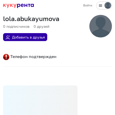
Войти
lola.abukayumova
0
подписчиков
0
друзей
Добавить в друзья
Телефон подтвержден