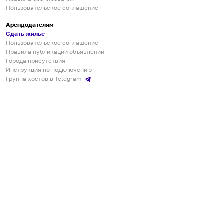
Пользовательское соглашение
Арендодателям
Сдать жилье
Пользовательское соглашение
Правила публикации объявлений
Города присутствия
Инструкция по подключению
Группа хостов в Telegram
Безопасные платежи
Мобильные приложения
Кукурента — платформа для самостоятельных путешествий
О сервисе
О команде
Партнёрам
Инвесторам