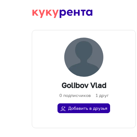
Golibov Vlad
0
подписчиков
1
друг
Добавить в друзья