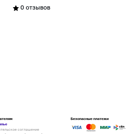
0
отзывов
ателям
Безопасные платежи
илье
ательское соглашение