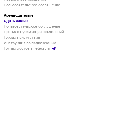
Пользовательское соглашение
Арендодателям
Сдать жилье
Пользовательское соглашение
Правила публикации объявлений
Города присутствия
Инструкция по подключению
Группа хостов в Telegram
Безопасные платежи
Мобильные приложения
Кукурента — платформа для самостоятельных путешествий
О сервисе
О команде
Партнёрам
Инвесторам