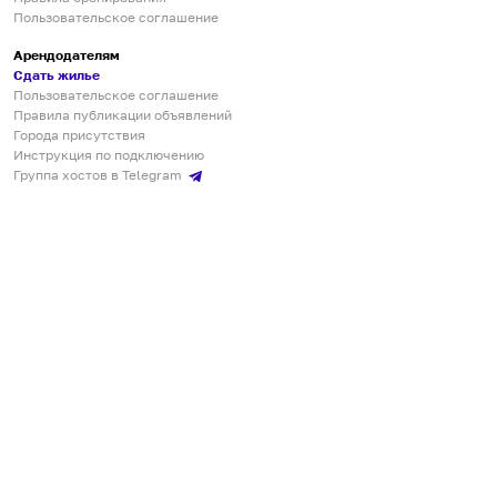
Пользовательское соглашение
Арендодателям
Сдать жилье
Пользовательское соглашение
Правила публикации объявлений
Города присутствия
Инструкция по подключению
Группа хостов в Telegram
Безопасные платежи
Мобильные приложения
Кукурента — платформа для самостоятельных путешествий
О сервисе
О команде
Партнёрам
Инвесторам