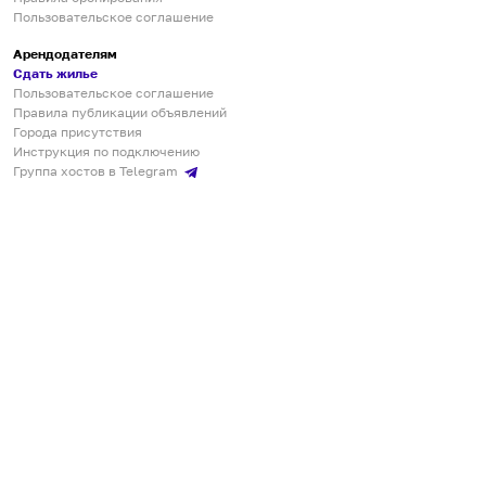
Пользовательское соглашение
Арендодателям
Сдать жилье
Пользовательское соглашение
Правила публикации объявлений
Города присутствия
Инструкция по подключению
Группа хостов в Telegram
Безопасные платежи
Мобильные приложения
Кукурента — платформа для самостоятельных путешествий
О сервисе
О команде
Партнёрам
Инвесторам