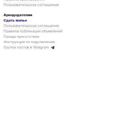
Пользовательское соглашение
Арендодателям
Сдать жилье
Пользовательское соглашение
Правила публикации объявлений
Города присутствия
Инструкция по подключению
Группа хостов в Telegram
Безопасные платежи
Мобильные приложения
Кукурента — платформа для самостоятельных путешествий
О сервисе
О команде
Партнёрам
Инвесторам