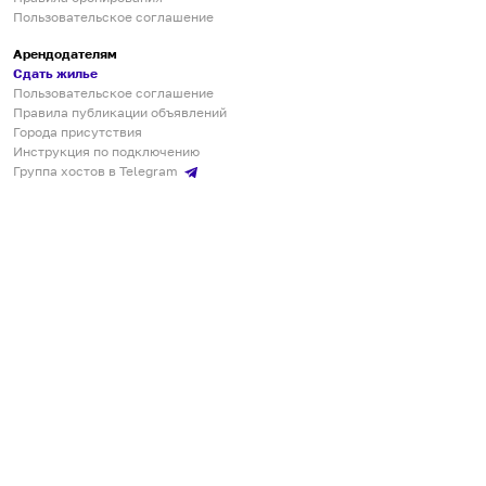
Пользовательское соглашение
Арендодателям
Сдать жилье
Пользовательское соглашение
Правила публикации объявлений
Города присутствия
Инструкция по подключению
Группа хостов в Telegram
Безопасные платежи
Мобильные приложения
Кукурента — платформа для самостоятельных путешествий
О сервисе
О команде
Партнёрам
Инвесторам