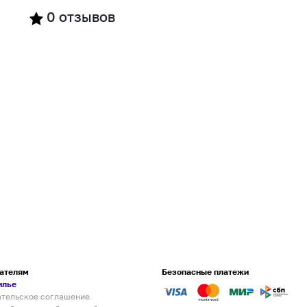
0
отзывов
ателям
Безопасные платежи
илье
ательское соглашение