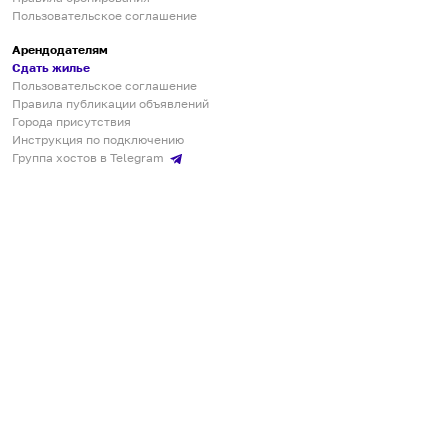
Пользовательское соглашение
Арендодателям
Сдать жилье
Пользовательское соглашение
Правила публикации объявлений
Города присутствия
Инструкция по подключению
Группа хостов в Telegram
Безопасные платежи
Мобильные приложения
Кукурента — платформа для самостоятельных путешествий
О сервисе
О команде
Партнёрам
Инвесторам